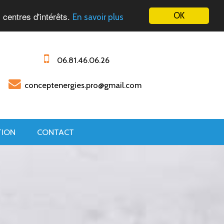
 centres d'intérêts.
OK
En savoir plus
06.81.46.06.26
conceptenergies.pro@gmail.com
TION
CONTACT