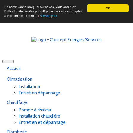
En continuant à naviguer sur ce site, vous acceptez
OK
l'utilisation de cookies pour disposer de services adaptés
à vos centres d'intérêts.
En savoir plus
Toggle
navigation
Accueil
Climatisation
Installation
Entretien dépannage
Chauffage
Pompe à chaleur
Installation chaudière
Entretien et dépannage
Plomberie