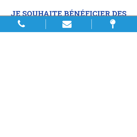
JE SOUHAITE BÉNÉFICIER DES
SERVICES D'UN PLOMBIER À
SOUCIEU :
COMMENT FAIRE ?
Si vous avez remarqué une fuite, une panne ou un
dysfonctionnement dans votre installation de plomberie,
ou si vous souhaitez effectuer des travaux d’installation ou
de rénovation de plomberie au sein de votre habitation,
Concept Energies Services est votre interlocuteur privilégié.
Pour information, il est déconseillé de tenter de réparer
votre dispositif par vos propres moyens, pour ne pas
altérer la qualité du matériel et pour ne pas altérer votre
confort dans le même temps. En effet, l’équipe de